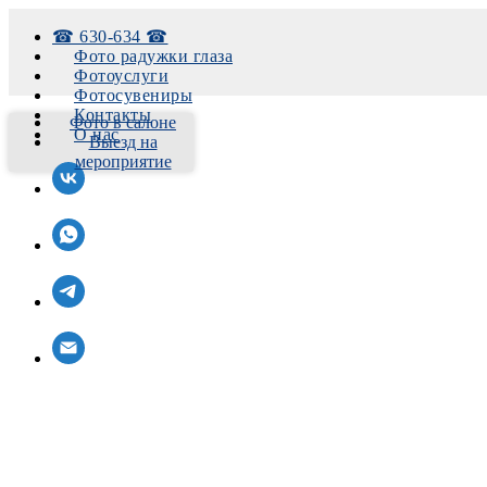
☎ 630-634 ☎
Фото радужки глаза
Фотоуслуги
Фотосувениры
Контакты
Фото в салоне
О нас
Выезд на
мероприятие